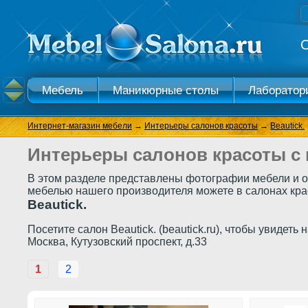
О
Мебель
Маникюрные столы
Лаборатор
Косметологический кабинет
Раковины и меб
Интернет-магазин мебели
→
Интерьеры салонов красоты
→
Beautick.
Интерьеры салонов красоты с
В этом разделе представлены фотографии мебели и о
мебелью нашего производителя можете в салонах красо
Beautick.
Посетите салон Beautick. (beautick.ru), чтобы увидеть
Москва, Кутузовский проспект, д.33
1
2