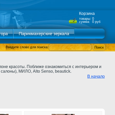
Корзина
товары: 0
сумма: 0 руб
тора
Парикмахерские зеркала
Введите слово для поиска:
оне красоты. Поближе ознакомиться с интерьером и
салоны), МИЛО, Alto Senso, beautick.
В начало