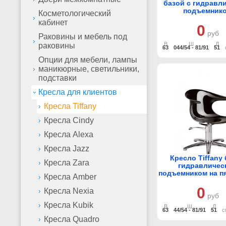
базой с гидравл
подъемник
Косметологический
кабинет
0
руб
Раковины и мебель под
В
Ш
Д
раковины
63
044/54 - 81/91
51
Опции для мебели, лампы
маникюрные, светильники,
подставки
Кресла для клиентов
Кресла Tiffany
Кресла Cindy
Кресла Alexa
Кресла Jazz
Кресло Tiffany 
Кресла Zara
гидравличес
подъемником на п
Кресла Amber
0
Кресла Nexia
руб
Кресла Kubik
В
Ш
Д
63
44/54 - 81/91
51
с
Кресла Quadro