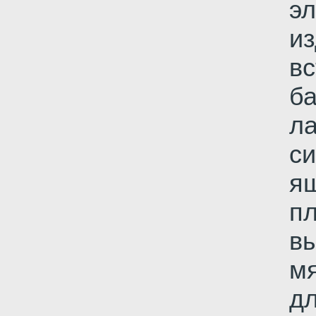
эл
и
в
б
л
с
я
п
в
мя
дл