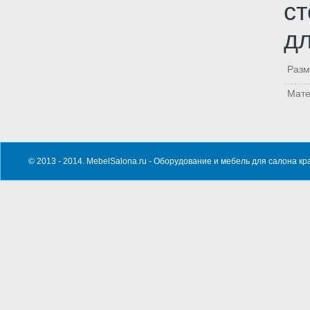
ст
дл
Раз
Мат
© 2013 - 2014. MebelSalona.ru -
Оборудование и мебель для салона кр