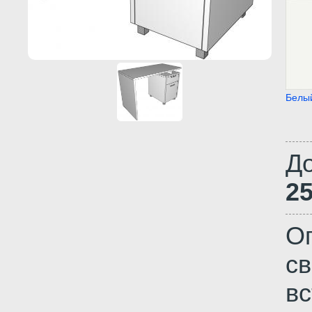
Белы
Д
2
О
св
в