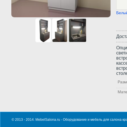
Белы
Дост
Опци
свет
встр
касс
встр
стол
Раз
Мат
© 2013 - 2014. MebelSalona.ru -
Оборудование и мебель для салона кр