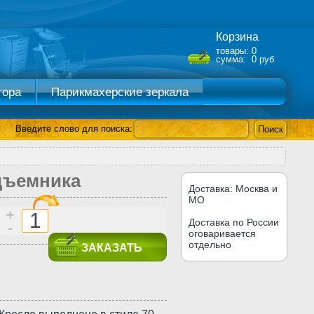
Корзина
товары: 0
сумма: 0 руб
тора
Парикмахерские зеркала
Введите слово для поиска:
одъемника
Доставка: Москва и
МО
+
Доставка по России
-
оговаривается
отдельно