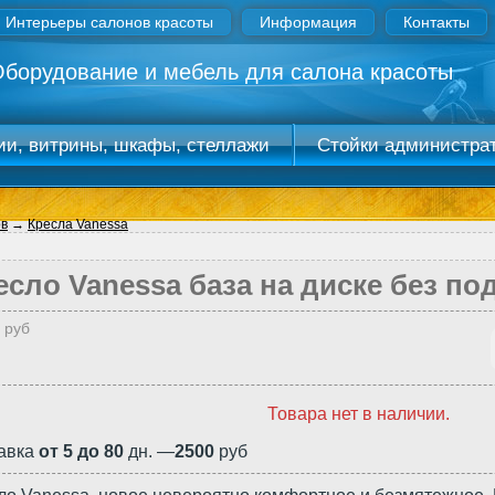
Интерьеры салонов красоты
Информация
Контакты
борудование и мебель для салона красоты
ии, витрины, шкафы, стеллажи
Стойки администра
ель под раковины
Оборудование
- ресепшн
ов
→
Кресла Vanessa
есло Vanessa база на диске без п
 руб
Товара нет в наличии.
авка
oт 5 до 80
дн. —
2500
руб