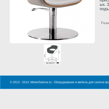
Крес
ых. 
подъ
Раз
© 2013 - 2014. MebelSalona.ru -
Оборудование и мебель для салона кр