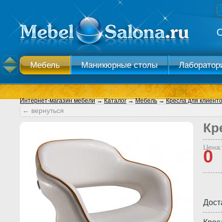
О
Мебель
Маникюрные столы
Лаборатор
Косметологический кабинет
Раковины и меб
Интернет-магазин мебели
→
Каталог
→
Мебель
→
Кресла для клиент
← вернуться
Кр
Цена:
0
Дост