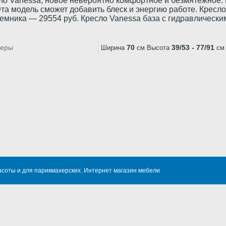
ло Vanessa, новое невероятно комфортное и безмятежное. 
Эта модель сможет добавить блеск и энергию работе. Кресло
емника — 29554 руб. Кресло Vanessa база с гидравлическ
меры
70
39/53 - 77/91
Ширина
см
Высота
см
асоты и для парикмахерских
. Интернет магазин мебели