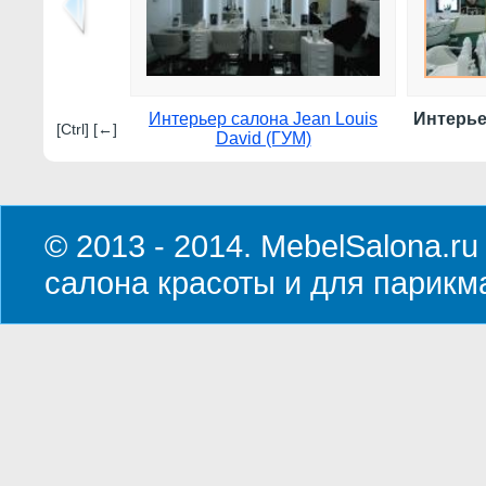
Интерьер салона Jean Louis
Интерье
[Ctrl] [←]
David (ГУМ)
© 2013 - 2014. MebelSalona.ru
салона красоты и для парикм