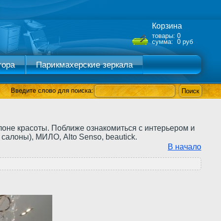
Корзина
товары: 0
сумма: 0 руб
тора
Парикмахерские зеркала
Введите слово для поиска:
оне красоты. Поближе ознакомиться с интерьером и
салоны), МИЛО, Alto Senso, beautick.
В начало