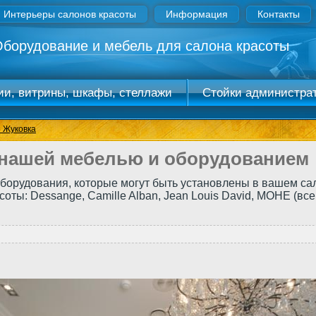
Интерьеры салонов красоты
Информация
Контакты
борудование и мебель для салона красоты
ии, витрины, шкафы, стеллажи
Стойки администра
ель под раковины
Оборудование
- ресепшн
 Жуковка
 нашей мебелью и оборудованием
борудования, которые могут быть установлены в вашем сал
ты: Dessange, Сamille Alban, Jean Louis David, МОНЕ (все 