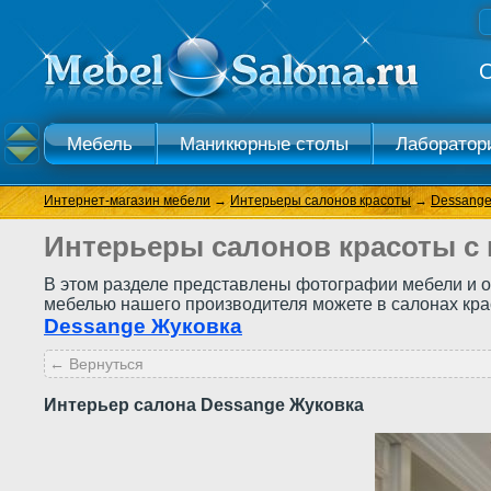
О
Мебель
Маникюрные столы
Лаборатор
Косметологический кабинет
Раковины и меб
Интернет-магазин мебели
→
Интерьеры салонов красоты
→
Dessange
Интерьеры салонов красоты с
В этом разделе представлены фотографии мебели и о
мебелью нашего производителя можете в салонах красо
Dessange Жуковка
← Вернуться
Интерьер салона Dessange Жуковка