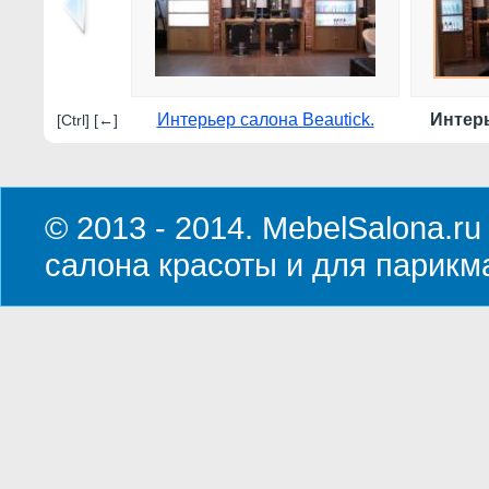
Интерьер салона Beautick.
Интерь
[Ctrl] [←]
© 2013 - 2014. MebelSalona.ru
салона красоты и для парикм